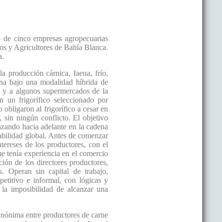
o de cinco empresas agropecuarias
os y Agricultores de Bahía Blanca.
a.
a producción cárnica, faena, frío,
dena bajo una modalidad híbrida de
as y a algunos supermercados de la
n un frigorífico seleccionado por
 obligaron al frigorífico a cesar en
, sin ningún conflicto. El objetivo
nzando hacia adelante en la cadena
tabilidad global. Antes de comenzar
ntereses de los productores, con el
que tenía experiencia en el comercio
ión de los directores productores,
s. Operan sin capital de trabajo,
etitivo e informal, con lógicas y
, la imposibilidad de alcanzar una
anónima entre productores de carne