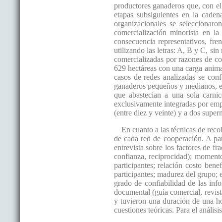
productores ganaderos que, con el 
etapas subsiguientes en la caden
organizacionales se seleccionaro
comercialización minorista en l
consecuencia representativos, fren
utilizando las letras: A, B y C, si
comercializadas por razones de co
629 hectáreas con una carga anima
casos de redes analizadas se conf
ganaderos pequeños y medianos, emp
que abastecían a una sola carni
exclusivamente integradas por empr
(entre diez y veinte) y a dos supe
En cuanto a las técnicas de reco
de cada red de cooperación. A parti
entrevista sobre los factores de fra
confianza, reciprocidad); momento
participantes; relación costo bene
participantes; madurez del grupo; 
grado de confiabilidad de las info
documental (guía comercial, revista
y tuvieron una duración de una ho
cuestiones teóricas. Para el anális