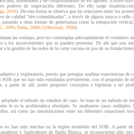
mercado, ambientales y de comportamiento de los agentes. Existen dificu
en poderes de negociación diferentes. De ello surge insatisfacci
ga, 2010
). De esta forma se observa que las relaciones entre los acto
s de calidad “des-comoditizadas”, a través de alguna marca o sello de
, pasando a otras formas de gobernanza como la integración vertical
l., 2009
;
Palau, 2006
;
Zylberstajn, 2000
).
timan las ventajas, pero no contemplan adecuadamente el verdadero al
o a los inconvenientes que se pueden presentar. De ahí que una mej
r a la gestión de las redes de la carne vacuna en pos de su fortalecimie
ualitativo y exploratorio, puesto que persigue analizar experiencias de 
l SOB que no han sido estudiadas previamente, con el propósito de ide
, a partir de allí, poder proponer conceptos e hipótesis a ser prof
ha adoptado el método de estudios de caso. Se trata de un método de in
mo lo es la problemática abordada. Se analizaron casos múltiples, b
ellos, así como las interrelaciones entre las diferentes situaciones inv
n no han sido muchas en la región semiárida del SOB. A partir de en
anaderos y Agricultores de Bahía Blanca, se reconocieron sólo tres 