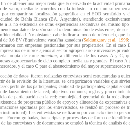
fin de obtener una mejor renta que la derivada de la actividad primaria
a de valor, mediante acuerdos con la industria o con un supermerca
n por compartir su localización geográfica en el SOB semiárido y el
a ciudad de Bahía Blanca (BA, Argentina), atendiendo exclusivamen
te a la no existencia de otras experiencias asociativas del mismo tipo
n mencionar datos de razón social o denominación de estos entes, de sus
nfidencialidad. No obstante, cabe indicar a modo de referencia, que l
l de 0,6 EV (Equivalente vaca)/ha ganadera (
Saldungaray et al., 1996
ormaron con empresas gestionadas por sus propietarios. En el caso B
resarios de rubros ajenos al sector agropecuario e inversores privado
cería propia de carne
premium
, a diferencia de los casos A y C, qu
esas agropecuarias de ciclo completo medianas y grandes. El caso A pa
rmercados, y el caso C para el abastecimiento del mayor supermercado r
lección de datos, fueron realizadas entrevistas semi estructuradas a quie
r de la revisión de la literatura, se categorizaron variables que sirvi
caso: perfil de los participantes; cantidad de participantes; capital soc
 de lanzamiento de la red; objetivos comunes; reglas y procedimient
ficio de participación en la red; complejidad gerencial de la red; disp
existencia de programa público de apoyo; y alineación de expectativas 
rmaciones aportadas por los entrevistados, se realizó un proceso de t
 institucional). Las entrevistas se realizaron por contacto directo pers
ra. Fueron grabadas, transcriptas y procesadas de forma de identifica
is de las entrevistas y de documentos se empleó la técnica de análisis de 