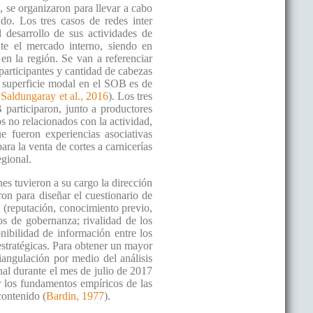
, se organizaron para llevar a cabo
do. Los tres casos de redes inter
 desarrollo de sus actividades de
te el mercado interno, siendo en
 en la región. Se van a referenciar
 participantes y cantidad de cabezas
a superficie modal en el SOB es de
;
Saldungaray et al., 2016
). Los tres
 participaron, junto a productores
s no relacionados con la actividad,
e fueron experiencias asociativas
ra la venta de cortes a carnicerías
egional.
nes tuvieron a su cargo la dirección
eron para diseñar el cuestionario de
ial (reputación, conocimiento previo,
os de gobernanza; rivalidad de los
onibilidad de información entre los
estratégicas. Para obtener un mayor
riangulación por medio del análisis
onal durante el mes de julio de 2017
r los fundamentos empíricos de las
contenido (
Bardin, 1977
).