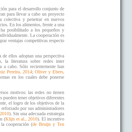
ión para el desarrollo conjunto de
ran para llevar a cabo un proyecto
a colectiva y penetrar en nuevos
ctos. En los alimentos, frente a una
 ha posibilitado a los pequeños y
individualmente. La cooperación es
rar ventajas competitivas respecto
ía de ellos adoptan una perspectiva
 la literatura sobre redes inter
la a cabo. Sólo recientemente han
niz Pereira, 2014
;
Oliver y Ebers,
blemas en los cuales debe ponerse
rsos motivos: las redes no tienen
os pueden tener objetivos diferentes
te, el logro de los objetivos de la
y reforzado por sus administradores
, 2010
). Sin una adecuada estrategia
n (
Klijn et al., 2010
). El incentivo
 la cooperación (
de Bruijn y Ten