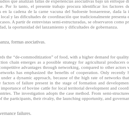
dios que analizan fallas de experiencias asociativas bajo un enfoque di
. Por lo tanto, el presente trabajo procura identificar los factores 
s en la cadena de la carne vacuna del Sudoeste bonaerense, dada la 
al local y las dificultades de coordinación que tradicionalmente presenta 
asos. A partir de entrevistas semi-estructuradas, se observaron como pr
alidad, la oportunidad del lanzamiento y dificultades de gobernanza.
nanza, formas asociativas.
rds the “de-commoditization” of food, with a higher demand for quality,
ction chain emerges as a possible strategy for agricultural producers 
 competitive advantages through networking, compared to other actors w
l networks has emphasized the benefits of cooperation. Only recently
s under a dynamic approach, because of the high rate of networks that 
e factors of failure present in the stage of formation and development
mportance of bovine cattle for local territorial development and coordina
ountries. The investigation adopts the case method. From semi-structur
f the participants, their rivalry, the launching opportunity, and governanc
vernance failures.