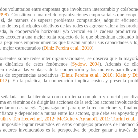
rdos voluntarios entre empresas que involucran intercambio y colaborac
1998
). Constituyen una red de organizaciones empresariales que coope
í, de manera de superar problemas compartidos, adquirir eficienci
Uno de los principales objetivos de las redes es agregar valor a los produ
a, la cooperación horizontal y/o vertical en la cadena productiva
s acceder a una mejor renta respecto de la que obtendrían actuando 
ara pequeños emprendimientos que buscan ampliar sus capacidades y log
 mejor estructurados (
Diniz Pereira et al., 2010
).
existentes sobre redes inter organizacionales, se observa que la mayor
leza dinámica de estos fenómenos (
Sydow, 2004
). Además de ello,
en destacar las ventajas de la cooperación y los motivos para llevar
as de experiencias asociativas (
Diniz Pereira et al., 2010
;
Klein y Di
012
). En la práctica, la cooperación implica costos y presenta pro
señalada por la literatura como un tema complejo y crucial por dive
ema en términos de dirigir las acciones de la red; los actores involucrad
ntar una estrategia “ganar-ganar” para que la red funcione; y, finalmen
onfianza y dependencia mutua entre los actores, que debe ser apoyado 
ruijn y Ten Heuvelhof, 2012
;
McGuire y Agranoff, 2011
;
Turrini et al.
o imposible lograr resultados en estos complejos procesos de interacció
s actores involucrados es la perspectiva de poder ganar a través de