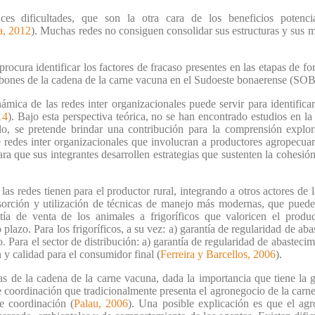
ces dificultades, que son la otra cara de los beneficios potenci
a, 2012
). Muchas redes no consiguen consolidar sus estructuras y sus m
 procura identificar los factores de fracaso presentes en las etapas de f
labones de la cadena de la carne vacuna en el Sudoeste bonaerense (SOB
ámica de las redes inter organizacionales puede servir para identifica
14
). Bajo esta perspectiva teórica, no se han encontrado estudios en la
lo, se pretende brindar una contribución para la comprensión explor
 redes inter organizacionales que involucran a productores agropecuari
ra que sus integrantes desarrollen estrategias que sustenten la cohesión
 las redes tienen para el productor rural, integrando a otros actores de 
bsorción y utilización de técnicas de manejo más modernas, que puede
ía de venta de los animales a frigoríficos que valoricen el produ
 plazo. Para los frigoríficos, a su vez: a) garantía de regularidad de aba
. Para el sector de distribución: a) garantía de regularidad de abastecim
 y calidad para el consumidor final (
Ferreira y Barcellos, 2006
).
s de la cadena de la carne vacuna, dada la importancia que tiene la g
s de coordinación que tradicionalmente presenta el agronegocio de la carn
e coordinación (
Palau, 2006
). Una posible explicación es que el agr