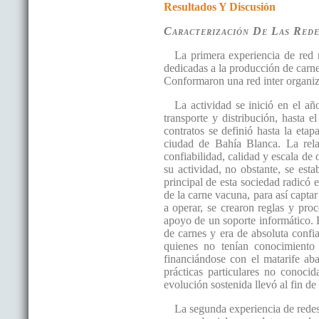
Resultados Y Discusión
Caracterización De Las Rede
La primera experiencia de red 
dedicadas a la producción de carn
Conformaron una red inter organiz
La actividad se inició en el añ
transporte y distribución, hasta 
contratos se definió hasta la eta
ciudad de Bahía Blanca. La relac
confiabilidad, calidad y escala de 
su actividad, no obstante, se esta
principal de esta sociedad radicó
de la carne vacuna, para así capta
a operar, se crearon reglas y proc
apoyo de un soporte informático. El
de carnes y era de absoluta confi
quienes no tenían conocimiento d
financiándose con el matarife ab
prácticas particulares no conocid
evolución sostenida llevó al fin de
La segunda experiencia de rede