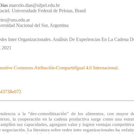
Dias
marcelo.dias@ufpel.edu.br
ciel. Universidade Federal de Pelotas
,
Brasil
eiro@uns.edu.ar
ersidad Nacional del Sur
,
Argentina
des Inter Organizacionales. Análisis De Experiencias En La Cadena 
,
2021
Creative Commons Atribución-CompartirIgual 4.0 Internacional.
3143738e072
endencia a la “des-comoditización” de los alimentos, con mayor 
ntexto, la cooperación en la cadena productiva surge como una estrat
amplíen sus capacidades, agreguen valor y logren ventajas competitivas
negociación. La literatura sobre redes inter organizacionales ha enfati