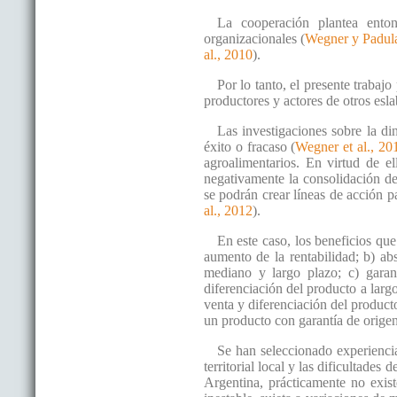
La cooperación plantea enton
organizacionales (
Wegner y Padul
al., 2010
).
Por lo tanto, el presente trabajo
productores y actores de otros es
Las investigaciones sobre la din
éxito o fracaso (
Wegner et al., 20
agroalimentarios. En virtud de el
negativamente la consolidación de
se podrán crear líneas de acción pa
al., 2012
).
En este caso, los beneficios que
aumento de la rentabilidad; b) a
mediano y largo plazo; c) garant
diferenciación del producto a largo
venta y diferenciación del producto
un producto con garantía de origen
Se han seleccionado experiencia
territorial local y las dificultade
Argentina, prácticamente no exist