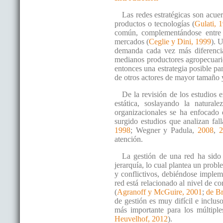
Las redes estratégicas son acue
productos o tecnologías (
Gulati, 
común, complementándose entre s
mercados (
Ceglie y Dini, 1999
). 
demanda cada vez más diferenciad
medianos productores agropecuario
entonces una estrategia posible p
de otros actores de mayor tamaño y
De la revisión de los estudios 
estática, soslayando la natura
organizacionales se ha enfocado 
surgido estudios que analizan fall
1998
; Wegner y Padula,
2008
,
2
atención.
La gestión de una red ha sido 
jerarquía, lo cual plantea un probl
y conflictivos, debiéndose impleme
red está relacionado al nivel de c
(
Agranoff y McGuire, 2001
;
de B
de gestión es muy difícil e inclus
más importante para los múltiple
Heuvelhof, 2012
).