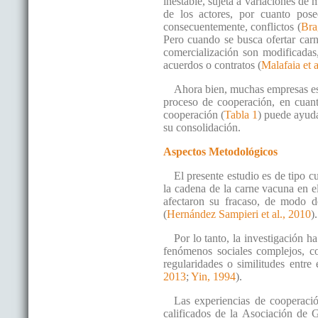
inestable, sujeta a variaciones de 
de los actores, por cuanto pose
consecuentemente, conflictos (
Bra
Pero cuando se busca ofertar carne
comercialización son modificadas
acuerdos o contratos (
Malafaia et a
Ahora bien, muchas empresas es
proceso de cooperación, en cuant
cooperación (
Tabla 1
) puede ayuda
su consolidación.
Aspectos Metodológicos
El presente estudio es de tipo c
la cadena de la carne vacuna en e
afectaron su fracaso, de modo de
(
Hernández Sampieri et al., 2010
).
Por lo tanto, la investigación 
fenómenos sociales complejos, co
regularidades o similitudes entre 
2013
;
Yin, 1994
).
Las experiencias de cooperació
calificados de la Asociación de G