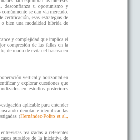
ltades para equilibrar los intereses
ón, desconfianza u oportunismo y
res comúnmente se dan vía mercado.
 certificación, esas estrategias de
, o bien una modalidad híbrida de
cance y complejidad que implica el
or compresión de las fallas en la
nto, de modo de evitar el fracaso en
cooperación vertical y horizontal en
ntificar y explorar cuestiones que
undizados en estudios posteriores
vestigación aplicable para entender
uscando denotar e identificar las
estigadas (
Hernández-Polito et al.,
trevistas realizadas a referentes
casos surgidos de la iniciativa de