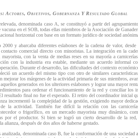
s: Actores, Objetivos, Gobernanza Y Resultado Global
relevada, denominada caso A, se constituyó a partir del agrupamient
e vacuna en el SOB, todas ellas miembros de la Asociación de Ganader
acional horizontal con base en un formato jurídico de sociedad anónim
o 2000 y abarcaba diferentes eslabones de la cadena de valor, desde l
el contacto comercial directo con minoristas. La integración en la ca
pa mayorista, con la venta de medias reses en su mayoría a carnicerí
ión con la industria era estable, mediante un acuerdo informal co
operación. Durante el desarrollo, las dificultades del contexto económico
bleció un acuerdo del mismo tipo con otro de similares características
 en mejorar los márgenes de la actividad primaria de sus miembros, ava
r aquellos generados en los ulteriores eslabones y lograr una mayor ren
edimientos para ordenar el funcionamiento de la red y conciliar los i
 resultado final no fue el esperado. El retiro del coordinador inicial 
anza incrementó la complejidad de la gestión, exigiendo mayor dedicac
e la actividad. También fue difícil la relación con las carnicería
astecedor o frigorífico, en un mercado mayorista muy dinámico, comp
as por el productor. Si bien se logró un cierto desarrollo de la red
 la alianza, después de dos años de haberse gestado.
s analizada, denominada caso B, fue la conformación de una sociedad 