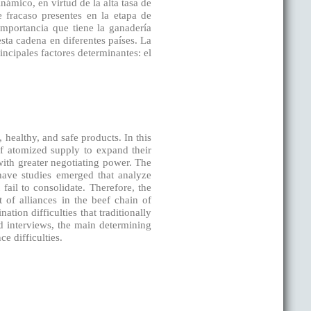
námico, en virtud de la alta tasa de
de fracaso presentes en la etapa de
importancia que tiene la ganadería
esta cadena en diferentes países. La
incipales factores determinantes: el
 healthy, and safe products. In this
of atomized supply to expand their
ith greater negotiating power. The
 have studies emerged that analyze
fail to consolidate. Therefore, the
 of alliances in the beef chain of
tion difficulties that traditionally
ed interviews, the main determining
e difficulties.