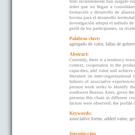
Sólo recientemente han surgido estu
redes que no llegan a consolidarse
formación y desarrollo de alianza
bovina para el desarrollo territori
investigación adopta el método de c
perfil de los participantes, su riv
Palabras clave:
agregado de valor, fallas de gober
Abstract:
Currently, there is a tendency towa
context, cooperation in the produ
capacities, add value and achieve
literature on inter-organizationa
failures of associative experience
present work seeks to identify th
southwest Buenos Aires, given the i
presents this chain in different c
factors were observed: the profile o
Keywords:
associative forms, added value, go
Introducción