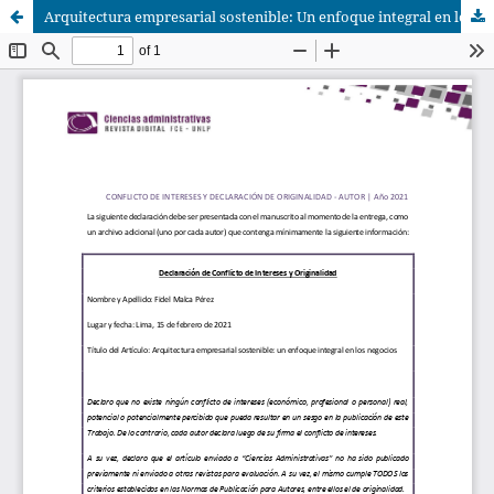
Arquitectura empresarial sostenible: Un enfoque integral en los negocios