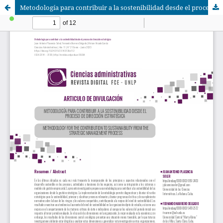
Metodología para contribuir a la sostenibilidad desde el proceso de dirección estratégica