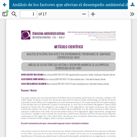
Análisis de los factores que afectan el desempeño ambiental de las empresas certificadas en ISO 14001