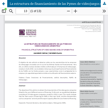
La estructura de financiamiento de las Pymes de videojuegos de Argentina