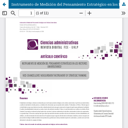
Instrumento de Medición del Pensamiento Estratégico en los Rectores Universitarios