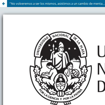
“No volveremos a ser los mismos, asistimos a un cambio de mentalidad en la relación entre ciencia, tecnología y sociedad”