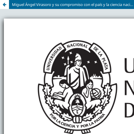
Miguel Ángel Virasoro y su compromiso con el país y la ciencia nacional