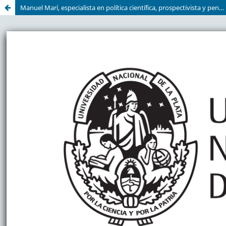
Manuel Marí, especialista en política científica, prospectivista y pensador original