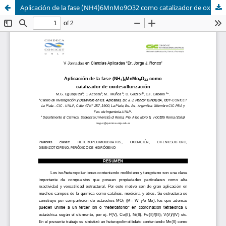
Aplicación de la fase (NH4)6MnMo9O32 como catalizador de oxidesulfurización