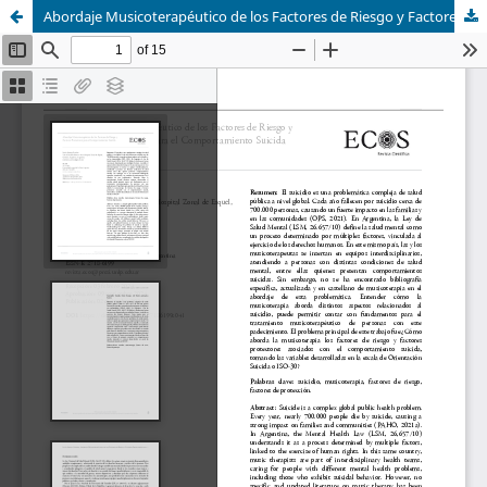
Abordaje Musicoterapéutico de los Factores de Riesgo y Factores Protectores para el Comportamiento Suicida