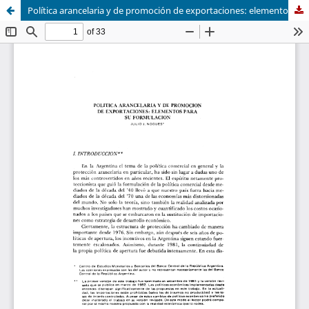
Política arancelaria y de promoción de exportaciones: elementos para su formulación