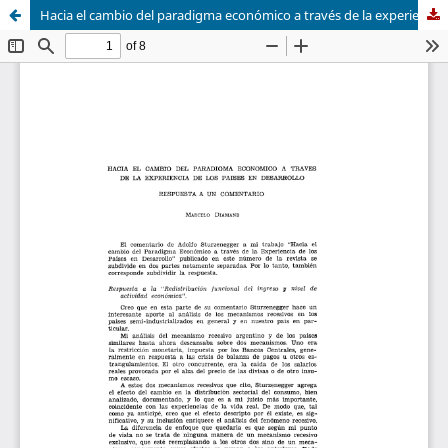
Hacia el cambio del paradigma económico a través de la experiencia de los países en desarrollo