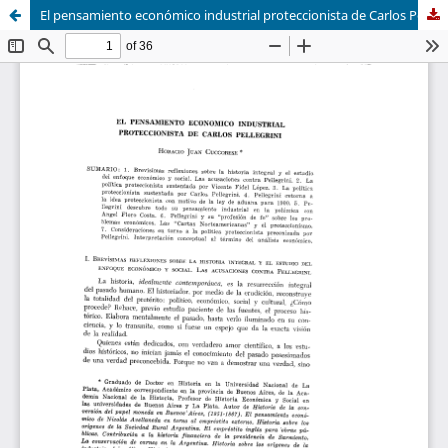
El pensamiento económico industrial proteccionista de Carlos Pellegrini