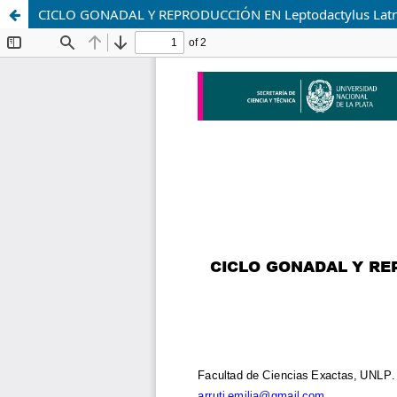
CICLO GONADAL Y REPRODUCCIÓN EN Leptodactylus Lat