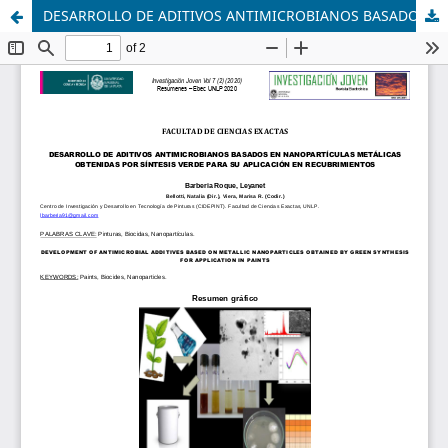
DESARROLLO DE ADITIVOS ANTIMICROBIANOS BASADOS EN NANOPARTÍCULAS METÁLICAS OBTENIDAS POR SÍNTESIS VERDE PARA SU APLICACIÓN EN RECUBRIMIENTOS