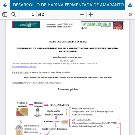
DESARROLLO DE HARINA FERMENTADA DE AMARANTO COMO INGREDIENTE FUNCIONAL ANTIOXIDANTE