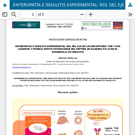
ENTEROPATÍA E INSULITIS EXPERIMENTAL: ROL DEL EJE DE LOS RECEPTORES TAM Y SUS LIGANDOS Y POSIBLE EFECTO POTENCIADOR DEL PÉPTIDO DE GLIADINA P31-43 EN EL DESARROLLO DE INSULITIS