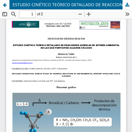
ESTUDIO CINÉTICO TEÓRICO DETALLADO DE REACCIONES QUÍMICAS DE INTERÉS AMBIENTAL EN LAS QUE PARTICIPAN ALCANOS CÍCLICOS