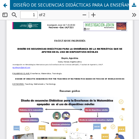
DISEÑO DE SECUENCIAS DIDÁCTICAS PARA LA ENSEÑANZA DE LA MATEMÁTICA QUE SE APOYEN EN EL USO DE DISPOSITIVOS MÓVILES