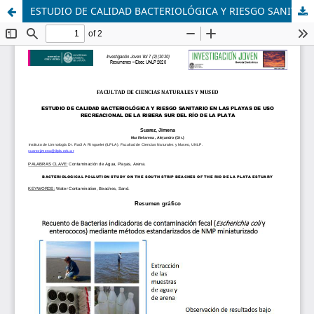
ESTUDIO DE CALIDAD BACTERIOLÓGICA Y RIESGO SANITARIO EN LAS PLAYAS DE USO RECREACIONAL DE LA RIBERA SUR DEL RÍO DE LA PLATA