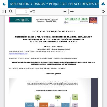
MEDIACIÓN Y DAÑOS Y PERJUICIOS EN ACCIDENTES DE TRÁNSITO. OBSTÁCULOS Y LIMITACIONES PARA LA EFECTIVA COMPOSICIÓN DEL CONFLICTO EL CASO DEL DEPARTAMENTO JUDICIAL LA PLATA