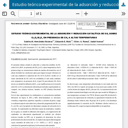
Estudio teórico-experimental de la adsorción y reducción catalítica de SO2 sobre Cr2O3/Al2O3 en presencia de ch4 a altas temperaturas