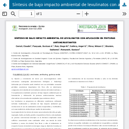
Síntesis de bajo impacto ambiental de levulinatos con aplicación en pinturas antiincrustantes