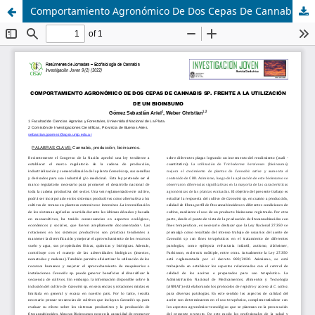
Comportamiento Agronómico De Dos Cepas De Cannabis Sp. Frente A La Utilización De Un Bioinsumo