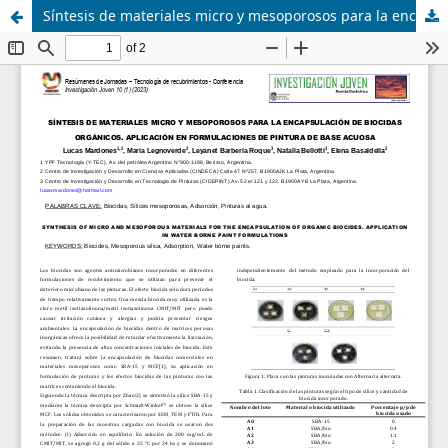
Síntesis de materiales micro y mesoporosos para la encapsulación de biocidas orgánicos