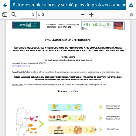
Estudios moleculares y serológicos de protozoos apicomplexa de importancia sanitaria en mamíferos introducidos en Argentina bajo el concepto de una salud