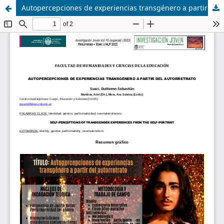
Autopercepciones de experiencias transgénero a partir del autorretrato