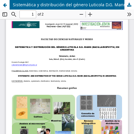
Sistemática y distribución del género Luticola D.G. Mann (Bacillariophyta) en Argentina