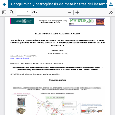
Geoquímica y petrogénesis de meta-basitas del basamento paleoproterozoico de Tandilia (Buenos Aires). Implicancias en la evolución geológica del cratón del Río de la Plata