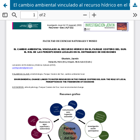
El cambio ambiental vinculado al recurso hídrico en el Parque Costero del Sur: El rol de las percepciones locales en el entramado de decisiones