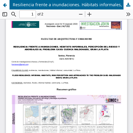
Resiliencia frente a inundaciones. Hábitats informales, percepción del riesgo y abordajes al problema caso: cuenca Maldonado, Gran La Plata