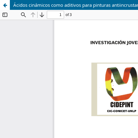
Ácidos cinámicos como aditivos para pinturas antiincrusta