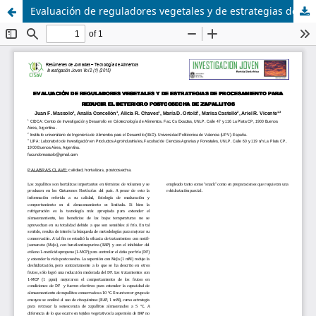
Evaluación de reguladores vegetales y de estrategias de procesamiento para reducir el deterioro postcosecha de zapallitos