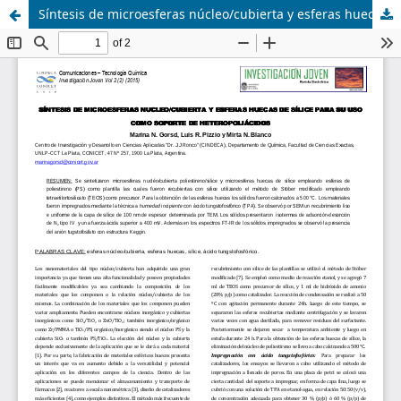
Síntesis de microesferas núcleo/cubierta y esferas huecas de sílice para su uso como soporte de heteropoliácidos