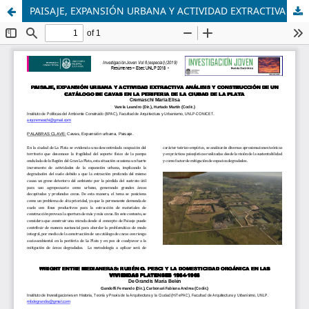
PAISAJE, EXPANSIÓN URBANA Y ACTIVIDAD EXTRACTIVA ANÁLISIS Y CONSTRUCCIÓN DE UN CATÁLOGO DE CAVAS EN LA PERIFERIA DE LA CIUDAD DE LA PLATA