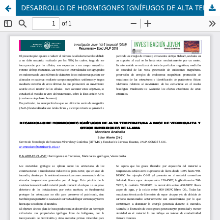
DESARROLLO DE HORMIGONES IGNÍFUGOS DE ALTA TEMPERATURA A BASE DE VERMICULITA Y OTROS INHIBIDORES DE LLAMA