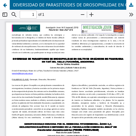
DIVERSIDAD DE PARASITOIDES DE DROSOPHILIDAE EN CULTIVOS ORGÁNICOS DE FRAMBUESA EN TAFÍ DEL VALLE (TUCUMÁN), ARGENTINA