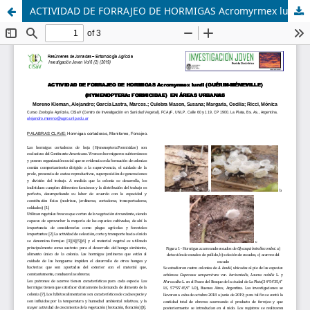
ACTIVIDAD DE FORRAJEO DE HORMIGAS Acromyrmex lundi (GUÉRIN-MÉNEVILLE) (HYMENOPTERA: FORMICIDAE) EN ÁREAS URBANAS