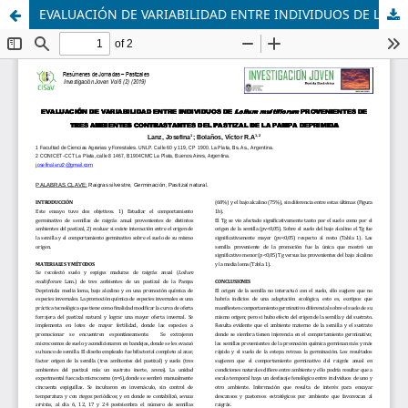
EVALUACIÓN DE VARIABILIDAD ENTRE INDIVIDUOS DE Lolium multiflorum PROVENIENTES DE TRES AMBIENTES CONTRASTANTES DEL PASTIZAL DE LA PAMPA DEPRIMIDA