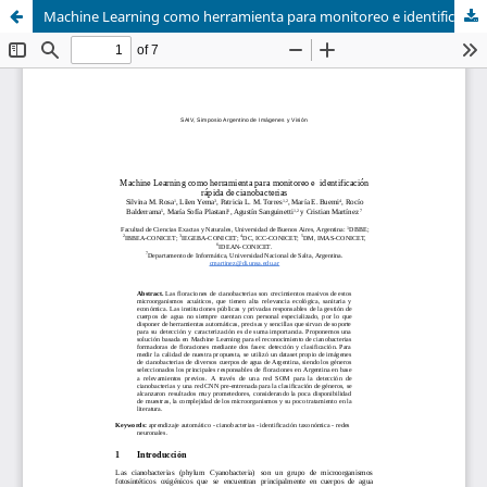
Machine Learning como herramienta para monitoreo e identificación rápida de cianobacterias