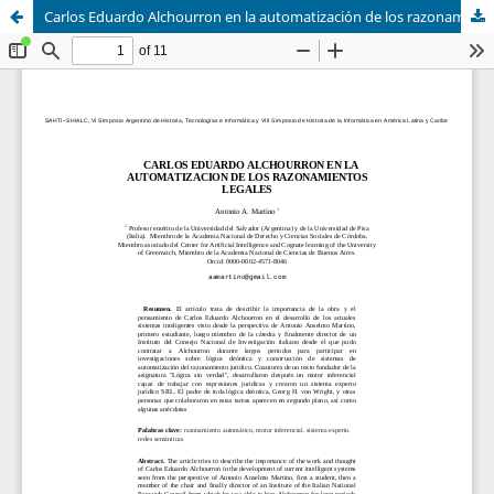
Carlos Eduardo Alchourron en la automatización de los razonamientos legales