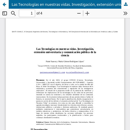
Las Tecnologías en nuestras vidas. Investigación, extensión universitaria y comunicación pública de la ciencia