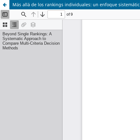
M´as all´a de los rankings individuales: un enfoque sistem´ati