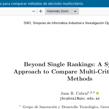
co para comparar m´etodos de decisi´on multicriterio