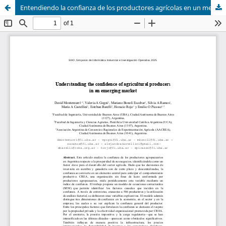
Entendiendo la confianza de los productores agrícolas en un mercado emergente