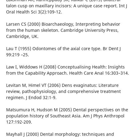
talon cusp on maxillary incisors: A unique case report. Int J
Oral Health Sci 3(2):109-12.
Larsen CS (2000) Bioarchaeology, Interpreting behavior
from the human skeleton. Cambridge University Press,
Cambridge, UK.
Lau T (1955) Odontomes of the axial core type. Br Dent J
99:219 –25.
Law I, Widdows H (2008) Conceptualising Health: Insights
from the Capability Approach. Health Care Anal 16:303–314.
Levitan M, Himel VT (2006) Dens evaginatus: Literature
review, pathophysiology, and comprehensive treatment
regimen. J Endod 32:1-9.
Matsumura H, Hudson M (2005) Dental perspectives on the
population history of Southeast Asia. Am J Phys Anthropol
127:192-209.
Mayhall J (2000) Dental morphology: techniques and