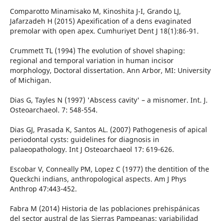
Comparotto Minamisako M, Kinoshita J-I, Grando LJ,
Jafarzadeh H (2015) Apexification of a dens evaginated
premolar with open apex. Cumhuriyet Dent J 18(1):86-91.
Crummett TL (1994) The evolution of shovel shaping:
regional and temporal variation in human incisor
morphology, Doctoral dissertation. Ann Arbor, MI: University
of Michigan.
Dias G, Tayles N (1997) 'Abscess cavity' – a misnomer. Int. J.
Osteoarchaeol. 7: 548-554.
Dias GJ, Prasada K, Santos AL. (2007) Pathogenesis of apical
periodontal cysts: guidelines for diagnosis in
palaeopathology. Int J Osteoarchaeol 17: 619-626.
Escobar V, Conneally PM, Lopez C (1977) the dentition of the
Queckchi indians, anthropological aspects. Am J Phys
Anthrop 47:443-452.
Fabra M (2014) Historia de las poblaciones prehispánicas
del sector austral de las Sierras Pampeanas: variabilidad