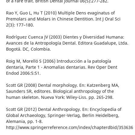
of a rare trait. British Dental Journal 06(5):277-282.
Rao Y, Guo L, Hu T (2010) Multiple Dens evaginatus of
Premolars and Molars in Chinese Dentition. Int J Oral Sci
2(3): 177–180.
Rodríguez Cuenca JV (2003) Dientes y Diversidad Humana:
Avances de la Antropología Dental. Editora Guadalupe, Ltda.
Bogotá. DC, Colombia.
Roig M, Morelló S (2006) Introducción a la patología
dentaria, Parte 1 - Anomalías dentarias. Rev Oper Dent
Endod 2006:5:51.
Scott GR (2008) Dental morphology. En: Katzenberg MA,
Saunders SR, editores. Biological anthropology of the
human skeleton. Nueva York: Wiley-Liss. pp. 265-298.
Scott GR (2012) Dental Anthropology. En: Encyclopedia of
Global Archaeology, Springer-Verlag, Berlin Heidelberg,
Alemania, pp. 1-8.
http://www.springerreference.com/index/chapterdbid/353636