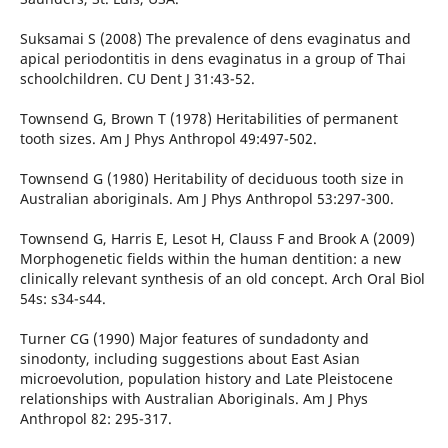
Suksamai S (2008) The prevalence of dens evaginatus and
apical periodontitis in dens evaginatus in a group of Thai
schoolchildren. CU Dent J 31:43-52.
Townsend G, Brown T (1978) Heritabilities of permanent
tooth sizes. Am J Phys Anthropol 49:497-502.
Townsend G (1980) Heritability of deciduous tooth size in
Australian aboriginals. Am J Phys Anthropol 53:297-300.
Townsend G, Harris E, Lesot H, Clauss F and Brook A (2009)
Morphogenetic fields within the human dentition: a new
clinically relevant synthesis of an old concept. Arch Oral Biol
54s: s34-s44.
Turner CG (1990) Major features of sundadonty and
sinodonty, including suggestions about East Asian
microevolution, population history and Late Pleistocene
relationships with Australian Aboriginals. Am J Phys
Anthropol 82: 295-317.