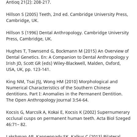
Antioq 21(2): 208-217.
Hillson S (2005) Teeth, 2nd ed. Cambridge University Press,
Cambridge, UK.
Hillson S (1996) Dental Anthropology. Cambridge University
Press, Cambridge, UK.
Hughes T, Townsend G, Bockmann M (2015) An Overview of
Dental Genetics. En: A Companion to Dental Anthropology y
Irish JD, Scott GR (eds) Wiley-Blackwell, Malden, Oxford,
USA, UK, pp. 123-141.
King NM, Tsai JSJ, Wong HM (2010) Morphological and
Numerical Characteristics of the Southern Chinese
dentitions. Part I: Anomalies in the Permanent Dentition.
The Open Anthropology Journal 3:54-64.
Kocsis G, Marcsik A, Kokai E, Kocsis K (2002) Supernumerary
occlusal cusps on permanent human teeth. Acta Biol Szeged
46:71– 82.
Lakshman AR, Kanneppady SK, Kalkur C (2013) Bilateral