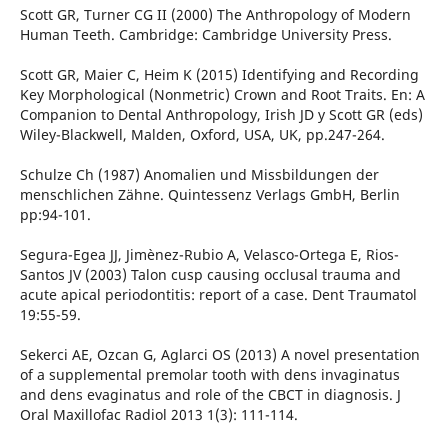
Scott GR, Turner CG II (2000) The Anthropology of Modern
Human Teeth. Cambridge: Cambridge University Press.
Scott GR, Maier C, Heim K (2015) Identifying and Recording
Key Morphological (Nonmetric) Crown and Root Traits. En: A
Companion to Dental Anthropology, Irish JD y Scott GR (eds)
Wiley-Blackwell, Malden, Oxford, USA, UK, pp.247-264.
Schulze Ch (1987) Anomalien und Missbildungen der
menschlichen Zähne. Quintessenz Verlags GmbH, Berlin
pp:94-101.
Segura-Egea JJ, Jimènez-Rubio A, Velasco-Ortega E, Rios-
Santos JV (2003) Talon cusp causing occlusal trauma and
acute apical periodontitis: report of a case. Dent Traumatol
19:55-59.
Sekerci AE, Ozcan G, Aglarci OS (2013) A novel presentation
of a supplemental premolar tooth with dens invaginatus
and dens evaginatus and role of the CBCT in diagnosis. J
Oral Maxillofac Radiol 2013 1(3): 111-114.