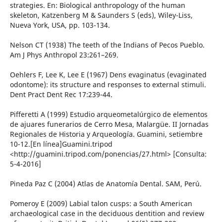
strategies. En: Biological anthropology of the human
skeleton, Katzenberg M & Saunders S (eds), Wiley-Liss,
Nueva York, USA, pp. 103-134.
Nelson CT (1938) The teeth of the Indians of Pecos Pueblo.
Am J Phys Anthropol 23:261–269.
Oehlers F, Lee K, Lee E (1967) Dens evaginatus (evaginated
odontome): its structure and responses to external stimuli.
Dent Pract Dent Rec 17:239-44.
Pifferetti A (1999) Estudio arqueometalúrgico de elementos
de ajuares funerarios de Cerro Mesa, Malargüe. II Jornadas
Regionales de Historia y Arqueología. Guamini, setiembre
10-12.[En línea]Guamini.tripod
<http://guamini.tripod.com/ponencias/27.html> [Consulta:
5-4-2016]
Pineda Paz C (2004) Atlas de Anatomía Dental. SAM, Perú.
Pomeroy E (2009) Labial talon cusps: a South American
archaeological case in the deciduous dentition and review