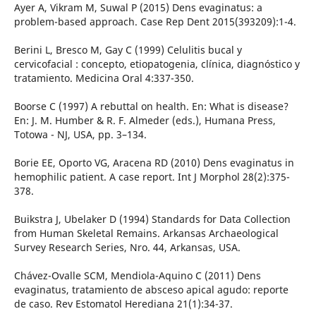
Ayer A, Vikram M, Suwal P (2015) Dens evaginatus: a
problem-based approach. Case Rep Dent 2015(393209):1-4.
Berini L, Bresco M, Gay C (1999) Celulitis bucal y
cervicofacial : concepto, etiopatogenia, clínica, diagnóstico y
tratamiento. Medicina Oral 4:337-350.
Boorse C (1997) A rebuttal on health. En: What is disease?
En: J. M. Humber & R. F. Almeder (eds.), Humana Press,
Totowa - NJ, USA, pp. 3–134.
Borie EE, Oporto VG, Aracena RD (2010) Dens evaginatus in
hemophilic patient. A case report. Int J Morphol 28(2):375-
378.
Buikstra J, Ubelaker D (1994) Standards for Data Collection
from Human Skeletal Remains. Arkansas Archaeological
Survey Research Series, Nro. 44, Arkansas, USA.
Chávez-Ovalle SCM, Mendiola-Aquino C (2011) Dens
evaginatus, tratamiento de absceso apical agudo: reporte
de caso. Rev Estomatol Herediana 21(1):34-37.