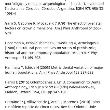
morfológica y modelos arqueológicos. - 1a ed. - Universidad
Nacional de Córdoba, Córdoba, Argentina. ISBN 978-950-33-
1098-4
Garn S, Osborne R, McCabe K (1979) The effect of prenatal
factors on crown dimensions. Am J Phys Anthropol 51:665-
678.
Goodman A, Brooke Thomas R, Swedlung A, Armelagos G
(1988) Biocultural perspectives on stress of prehistoric,
historical and contemporary population research. Y Phys
Anthropol 31:169-202.
Hanihara T, Ishida H (2005) Metric dental variation of major
human populations. Am J Phys Anthropol 128:287-298.
Harris E (2015) Odontogenesis. En: A Companion to Dental
Anthropology, Irish JD y Scott GR (eds) Wiley-Blackwell,
Malden, Oxford, USA, UK, pp.142-158.
Hernández J, Villavicencio J, Arce E, Moreno F (2010) Talón
cuspídeo: reporte de cinco casos. Rev Fac Odontol Univ