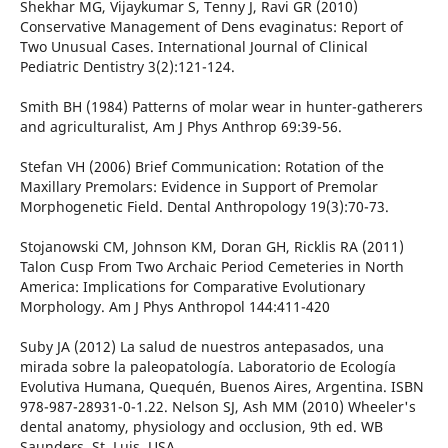
Shekhar MG, Vijaykumar S, Tenny J, Ravi GR (2010)
Conservative Management of Dens evaginatus: Report of
Two Unusual Cases. International Journal of Clinical
Pediatric Dentistry 3(2):121-124.
Smith BH (1984) Patterns of molar wear in hunter-gatherers
and agriculturalist, Am J Phys Anthrop 69:39-56.
Stefan VH (2006) Brief Communication: Rotation of the
Maxillary Premolars: Evidence in Support of Premolar
Morphogenetic Field. Dental Anthropology 19(3):70-73.
Stojanowski CM, Johnson KM, Doran GH, Ricklis RA (2011)
Talon Cusp From Two Archaic Period Cemeteries in North
America: Implications for Comparative Evolutionary
Morphology. Am J Phys Anthropol 144:411-420
Suby JA (2012) La salud de nuestros antepasados, una
mirada sobre la paleopatología. Laboratorio de Ecología
Evolutiva Humana, Quequén, Buenos Aires, Argentina. ISBN
978-987-28931-0-1.22. Nelson SJ, Ash MM (2010) Wheeler's
dental anatomy, physiology and occlusion, 9th ed. WB
Saunders, St. Luis, USA.