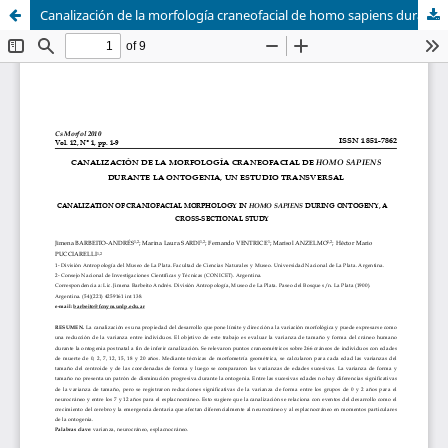
Canalización de la morfología craneofacial de homo sapiens durante la ontogenia, un estudio transversal