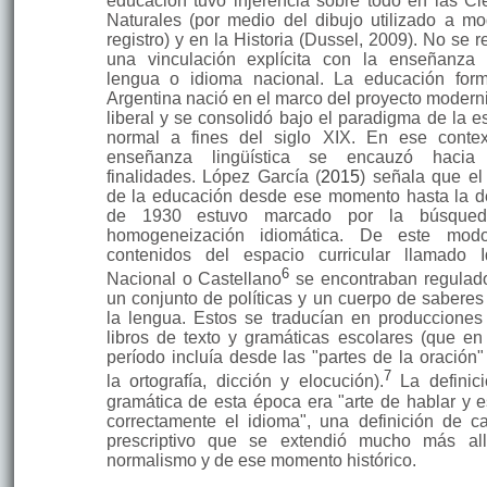
educación tuvo injerencia sobre todo en las Ci
Naturales (por medio del dibujo utilizado a m
registro) y en la Historia (Dussel, 2009). No se r
una vincula­ción explícita con la enseñanza
lengua o idioma nacional. La educación for
Argentina nació en el marco del proyecto modern
liberal y se consolidó bajo el pa­radigma de la e
normal a fines del siglo XIX. En ese contex
enseñanza lingüística se encauzó hacia 
finalidades. López García (
2015
) señala que el
de la educación desde ese momento hasta la 
de 1930 estuvo mar­cado por la búsque
homogeneización idiomática. De este modo
contenidos del espacio curricular llamado 
6
Nacional o Castellano
se encontraban regulad
un conjunto de políticas y un cuerpo de saberes
la lengua. Estos se traducían en produccione
libros de texto y gramáticas escolares (que en
período incluía desde las "partes de la oración"
7
la ortografía, dicción y elo­cución).
La definic
gramática de esta época era "arte de hablar y es
correcta­mente el idioma", una definición de ca
pres­criptivo que se extendió mucho más al
normalismo y de ese momento histórico.