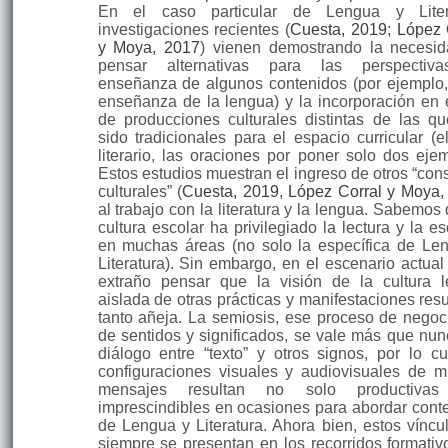
En el caso particular de Lengua y Litera
investigaciones recientes (
Cuesta, 2019
;
López 
y Moya, 2017
) vienen demostrando la necesi
pensar alternativas para las perspectiv
enseñanza de algu­nos contenidos (por ejemplo,
enseñanza de la lengua) y la incorporación en 
de producciones culturales distintas de las q
sido tradicionales para el espacio curricular (el
literario, las oraciones por poner solo dos ejem
Estos estudios muestran el ingreso de otros “co
culturales” (
Cuesta, 2019
,
López Corral y Moya,
al trabajo con la literatura y la lengua. Sabemos
cultura escolar ha privilegiado la lectura y la es
en muchas áreas (no solo la específica de Le
Literatura). Sin embargo, en el escenario actual
extraño pensar que la visión de la cultura l
aislada de otras prácticas y manifestaciones resu
tanto añeja. La semiosis, ese proceso de negoc
de sentidos y significados, se vale más que nun
diálogo entre “texto” y otros signos, por lo cu
configura­ciones visuales y audiovisuales de 
mensajes resultan no solo productivas
imprescindibles en ocasiones para abordar cont
de Len­gua y Literatura. Ahora bien, estos víncu
siempre se presentan en los recorridos formativ