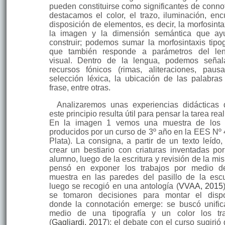
pueden constituirse como signi­ficantes de conno
destacamos el color, el trazo, iluminación, enc
disposi­ción de elementos, es decir, la morfosint
la imagen y la dimensión semántica que ay
construir; podemos sumar la morfosintaxis tipog
que también responde a parámetros del len
visual. Dentro de la lengua, podemos señal
recursos fóni­cos (rimas, aliteraciones, pausa
selección léxica, la ubicación de las palabras
frase, entre otras.
Analizaremos unas experiencias didácticas
este principio resulta útil para pensar la tarea rea
En la imagen 1 vemos una muestra de los t
producidos por un curso de 3º año en la EES Nº 
Plata). La consigna, a partir de un texto leído,
crear un bestiario con criaturas inventadas po
alumno, luego de la escritura y revisión de la mi
pensó en exponer los trabajos por medio d
muestra en las paredes del pasillo de la esc
luego se recogió en una antología (
VVAA, 2015
se tomaron decisiones para montar el dispo
donde la conno­tación emerge: se buscó unific
medio de una tipografía y un color los tr
(
Gagliardi, 2017
); el debate con el curso sugirió