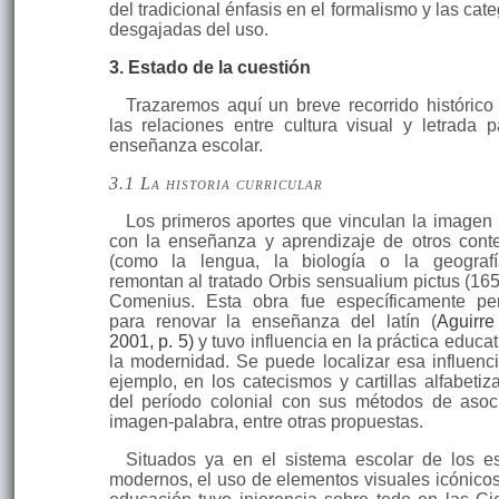
del tradicional énfasis en el formalismo y las ca­t
desgajadas del uso.
3. Estado de la cuestión
Trazaremos aquí un breve recorrido histórico
las relaciones entre cultura visual y letrada p
enseñanza escolar.
3.1 La historia curricular
Los primeros aportes que vinculan la imagen 
con la enseñanza y aprendizaje de otros cont
(como la lengua, la biología o la geograf
remontan al tratado Orbis sen­sualium pictus (165
Comenius. Esta obra fue específi­camente p
para renovar la enseñanza del latín (
Aguirre
2001, p. 5)
y tuvo influencia en la práctica educa
la moderni­dad. Se puede localizar esa influenci
ejemplo, en los catecismos y cartillas alfabe­tiz
del período colonial con sus métodos de asoc
ima­gen-palabra, entre otras propuestas.
Situados ya en el sistema escolar de los e
modernos, el uso de elementos visuales icónicos