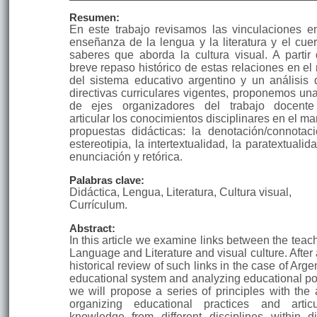
Resumen:
En este trabajo revisamos las vinculaciones en
enseñanza de la lengua y la literatura y el cue
saberes que aborda la cultura visual. A partir
breve repaso histórico de estas relaciones en el
del sistema educativo argentino y un análisis 
directivas curriculares vigentes, propo­nemos una
de ejes organizadores del trabajo docente
articular los conocimientos disciplinares en el m
propuestas didácticas: la denotación/connotaci
estereotipia, la intertextualidad, la paratextualid
enunciación y retórica.
Palabras clave:
Didáctica, Lengua, Literatura, Cultura visual,
Currículum.
Abstract:
In this article we examine links between the teac
Language and Literature and visual culture. After 
historical review of such links in the case of Arge
educational system and analyzing educational pol
we will propose a series of principles with the 
organizing educational practices and articu
knowledge from different disciplines within di