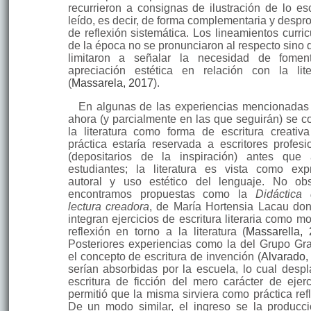
recurrieron a consignas de ilustración de lo esc
leído, es decir, de forma complementaria y despro
de reflexión siste­mática. Los lineamientos curri
de la época no se pronunciaron al respecto sino 
limitaron a señalar la necesidad de fomen
apreciación estética en relación con la lite
(
Massarela, 2017
).
En algunas de las experiencias mencionadas
ahora (y parcialmente en las que seguirán) se c
la literatura como forma de escritura creativ
práctica estaría reservada a escritores profesi
(depositarios de la inspiración) antes que
estudiantes; la literatura es vista como exp
autoral y uso estético del lenguaje. No obs
encontramos propuestas como la
Didáctica
lectura creadora
, de María Hortensia Lacau do
integran ejercicios de escritura literaria como m
reflexión en torno a la literatura (
Massarella,
Posteriores experien­cias como la del Grupo Gra
el concepto de escritura de invención (
Alvarado,
serían absorbidas por la escuela, lo cual despl
escritura de ficción del mero carácter de ejerc
permitió que la misma sirviera como práctica refl
De un modo similar, el ingreso se la producc