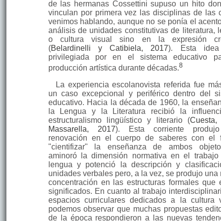
de las hermanas Cossettini supuso un hito do
vinculan por primera vez las disciplinas de las 
venimos hablando, aun­que no se ponía el acento
análisis de unidades constitutivas de literatura,
o cultura visual sino en la expresión cre
(
Belardinelli y Catibiela, 2017
). Esta idea
privilegiada por en el sistema educativo p
8
producción artística durante décadas.
La experiencia escolanovista referida fue má
un caso excep­cional y perifé­rico dentro del s
educativo. Hacia la década de 1960, la enseña
la Lengua y la Literatura recibió la influenc
estructuralismo lingüístico y literario (
Cuesta,
Massarella, 2017
). Esta corriente produj
renovación en el cuerpo de saberes con el 
"cientifizar" la enseñanza de ambos objet
aminoró la dimensión normativa en el trabajo
lengua y potenció la descripción y clasifica­c
unidades verbales pero, a la vez, se produjo una
concentración en las estructuras formales que 
significados. En cuanto al trabajo interdisciplina
espacios curriculares dedicados a la cultura v
podemos observar que muchas propuestas edito
de la época respondieron a las nuevas tenden