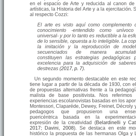
en el espacio de Arte y reducida al canon de
artísticas, la Historia del Arte y a la ejercitación.
al respecto Cozzi:
El arte es visto aquí como complemento 
conocimiento -entendido como unívoco
univer­sal- y por lo tanto es reductible a la esf
de lo sensible, opuesta a lo inteligible. La cop
la imitación y la reproducción de mode
secuenciados de manera acumulati
constituyen las estrategias pedagógicas 
excelencia para la adquisición de sabere
destrezas (
2017, p. 7
).
Un segundo momento destacable en este rec
tiene lugar a partir de la dé­cada de 1930, con e
de propuestas alternativas frente a la pedagogí
malista de base positivista. Nos referimos
experiencias escolanovistas basadas en los apor
Montessori, Claparéde, Dewey, Freinet, Décroly y
pedagogos que propusieron una ense
puericéntrica basada en la experimentac
expresión de la creatividad (
Belardinelli y Cat
2017
;
Davini, 2008
). Se destaca en este mo
histórico la propuesta de las hermanas Olga y L