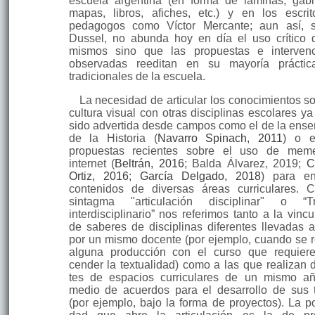
escuela argentina (en forma de láminas, ga­bi
mapas, libros, afiches, etc.) y en los escri
pedagogos como Víctor Mer­cante; aun así, 
Dussel, no abunda hoy en día el uso crítico 
mismos sino que las propuestas e interven
observadas reeditan en su mayoría práctic
tradicionales de la es­cuela.
La necesidad de articular los conocimientos so
cultura visual con otras dis­ciplinas escolares y
sido advertida desde campos como el de la ens
de la Historia (
Navarro Spinach, 2011
) o e
propuestas recientes sobre el uso de mem
internet (
Beltrán, 2016
; Balda Álvarez, 2019;
C
Ortiz, 2016
;
García Delgado, 2018
) para en
contenidos de diversas áreas curriculares. 
sintagma "arti­cula­ción disciplinar" o “T
interdisciplinario” nos referimos tanto a la vinc
de saberes de disciplinas diferen­tes llevadas 
por un mismo docente (por ejem­plo, cuando se r
alguna pro­ducción con el curso que requiere
cender la textualidad) como a las que realizan 
tes de espacios curricula­res de un mismo a
medio de acuerdos para el desarrollo de sus t
(por ejemplo, bajo la forma de proyectos). La po­