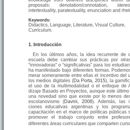
proposals: denotation/connotation, stereo
intertextuality, paratextuality, enunciation and rhet
Keywords:
Didactics, Language, Literature, Visual Culture,
Currículum.
1. Introducción
En los últimos años, la idea recurrente de 
escuela debe cambiar sus prácti­cas por otr
“innovadoras” o “significativas” para los estudia
ha manifes­tado bajo diferentes formas. Podemo
merar someramente entre ellas el incentivo del 
los medios digita­les (
Da Porta, 2015
), la gamifi
el uso de la multimodalidad o el enfoque de 
dizaje Basado en Proyectos, aunque este último
una novedad sino que existe por lo menos de
escolanovismo (
Davini, 2008
). Además, las in
ciones educativas ar­gentinas y los progra
capacitación en el marco de políticas públicas 
promover el trabajo conjunto entre profeso
diferen­tes áreas curriculares que comparten curs