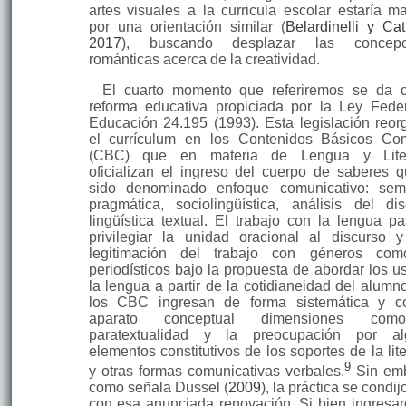
artes visuales a la curricula escolar estaría m
por una orientación similar (
Belardinelli y Cat
2017
), buscando desplazar las concepc
románticas acerca de la creatividad.
El cuarto momento que referiremos se da 
reforma educativa propi­ciada por la Ley Fede
Educación 24.195 (1993). Esta legislación reor
el currículum en los Contenidos Básicos C
(CBC) que en materia de Lengua y Liter
oficializan el ingreso del cuerpo de saberes 
sido denominado enfoque comunicativo: semi
pragmática, sociolingüística, análisis del dis
lingüística textual. El trabajo con la lengua p
privilegiar la unidad oracional al discurso 
legitimación del trabajo con géneros com
periodísticos bajo la propuesta de abordar los u
la lengua a partir de la cotidianeidad del alumn
los CBC ingresan de forma sistemática y c
aparato conceptual dimensiones co
paratextualidad y la preocupación por al
elementos constitu­tivos de los soportes de la lit
9
y otras formas comunicativas verbales.
Sin em­
como señala Dussel (
2009
), la práctica se condi
con esa anunciada reno­vación. Si bien ingresar