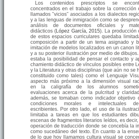
Los contenidos prescriptos se encont
concentrados en el tra­bajo sobre la corrección 
llamados "vicios" asociados a los dialectos regio
y a las lenguas de inmi­gración como se despren
análisis de documentos oficiales y mater
didácticos (
López Gar­cía, 2015
). La producción 
de estos espacios cu­rriculares quedaba limitad
composición a partir de un tema asignado y b
imitación de modelos localizados en un canon lit
y a su posterior ilustración por medio de dibujos
estaba la posibilidad de pensar el contacto y a
chamiento didáctico de vínculos posibles entre 
y la Literatura y otras disciplinas (que aún no se
constituido como tales) como el Lenguaje Visu
aspecto más próximo a la dimensió­n visual ra
en la caligrafía de los alumnos somet
evaluaciones acerca de la pul­critud y clarida
además, se tomaban como indicador objetivo 
condiciones morales e intelectuales d
escribientes. Por otro lado, el uso de la ilustra
limitaba a tareas en que los estu­diantes dib
escenas de fragmentos literarios leídos, es decir
operación de traducción donde se concebía la 
como sucedáneo del texto. En cuanto a la ens
de lo que hoy llamamos cultura visual se concen