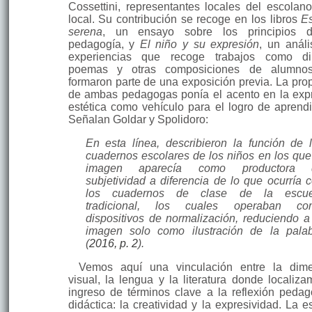
Cossettini, representantes lo­cales del escolan
local. Su contribución se recoge en los libros
E
serena
, un ensayo sobre los principios 
pedagogía, y
El niño y su expresión
, un análi
experiencias que recoge trabajos como dib
poemas y otras composi­cio­nes de alumno
formaron parte de una exposición previa. La pro­
de ambas pedagogas ponía el acento en la exp
estética como vehículo para el logro de aprendi
Señalan Goldar y Spolidoro:
En esta línea, describieron la función de 
cuadernos escolares de los niños en los que
ima­gen aparecía como productora 
subjetividad a diferencia de lo que ocurría 
los cuadernos de clase de la escue
tradicional, los cuales operaban co
dispositivos de normalización, re­duciendo a
imagen solo como ilustración de la pala
(
2016, p. 2
).
Vemos aquí una vinculación entre la dim
visual, la lengua y la literatura donde localiza
ingreso de términos clave a la refle­xión pedag
didáctica: la creatividad y la expresividad. La e