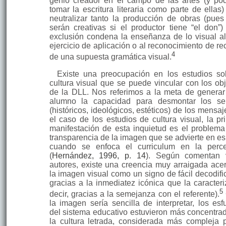
genio creador en el campo de las artes (y p
tomar la escritura literaria como parte de ellas)
neu­tralizar tanto la produc­ción de obras (pues
serán creativas si el productor tiene “el don”)
exclusión condena la enseñanza de lo visual a
ejercicio de aplicación o al reconocimiento de re
4
de una supuesta gramática visual.
Existe una preocupación en los estudios so
cultura visual que se puede vincular con los obj
de la DLL. Nos referimos a la meta de generar
alumno la capacidad para desmontar los se
(históricos, ideológicos, estéticos) de los mensa
el caso de los estudios de cultura visual, la pri
manifestación de esta inquietud es el problema
transparencia de la imagen que se advierte en es
cuando se enfoca el curriculum en la perc
(
Hernández, 1996, p. 14
). Se­gún comentan 
autores, existe una creencia muy arraigada ace
la imagen visual como un signo de fácil decodific
gracias a la inmediatez icónica que la ca­racteri
5
decir, gracias a la semejanza con el referente).
la imagen sería senci­lla de interpre­tar, los es
del sistema educativo estuvieron más concen­tra
la cultura letrada, considerada más compleja 