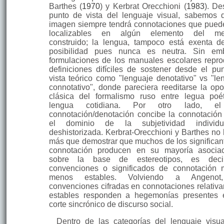
Barthes (
1970
) y Kerbrat Orecchioni (
1983
). De
punto de vista del lenguaje visual, sabemos 
imagen siempre tendrá connotaciones que pued
localizables en algún elemento del me
construido; la lengua, tampoco está exenta d
posibilidad pues nunca es neutra. Sin emb
formulaciones de los ma­nuales escolares repr
definiciones difíciles de sostener desde el pu
vista teórico como "lenguaje denotativo" vs "le
connotativo", donde pareciera reedi­tarse la opo
clásica del formalismo ruso entre legua poé
lengua cotidiana. Por otro lado, e
connotación/denotación concibe la connotació
el dominio de la subjetividad individ
deshistorizada. Kerbrat-Orecchioni y Barthes no 
más que demostrar que muchos de los significan
connotación producen en su mayoría asocia
sobre la base de estereotipos, es deci
convenciones o signifi­cados de connotación
menos estables. Volviendo a Angenot
convenciones cifradas en connotaciones relativ
estables responden a hegemonías presentes
corte sincrónico de discurso social.
Dentro de las categorías del lenguaje visu