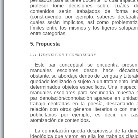
pensados para la tarea docente, lo cual implica 
profesor tome decisiones sobre cuáles d
contenidos serán tra­bajados de forma exp
(construyendo, por ejemplo, saberes declarati
cuáles serán implícitos, así como problematiz
límites entre los mismos y los ligeros sola­pam
entre categorías.
5. Propuesta
5.1 Denotación y connotación
Este par conceptual se encuentra presen
manuales escolares desde hace dé­cada
obstante, su abordaje dentro de Lengua y Literat
quedado fosilizado o sujeto a un tratamiento limi
determinados objetos específicos. Una inspecc
manuales es­colares para secundaria muestra 
par denotación/connotación aparece en unida
trabajo centradas en la poesía, descartando 
relación con otros géneros literarios o con me
publicitarios por ejemplo; es decir, un c
atomización de conteni­dos.
La connotación queda desprovista de la dim
ideológica que vieron en ella los trabajos clási