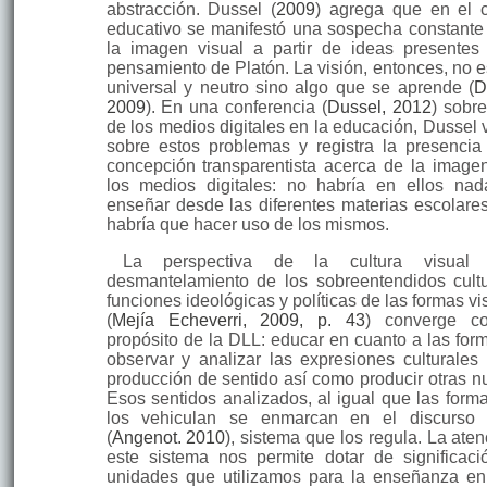
abstracción. Dussel (
2009
) agrega que en el
educativo se manifestó una sospecha constante
la imagen visual a partir de ideas presentes
pensamiento de Platón. La visión, enton­ces, no e
universal y neutro sino algo que se aprende (
D
2009
). En una con­ferencia (
Dussel, 2012
) sobre
de los medios digitales en la edu­cación, Dussel 
sobre estos problemas y registra la presencia
concepción transparentista acerca de la image
los medios digitales: no habría en ellos na
enseñar desde las dife­rentes materias escolares
habría que hacer uso de los mis­mos.
La perspectiva de la cultura visual
desmantelamiento de los sobreentendi­dos cultu
funciones ideológicas y políticas de las for­mas v
(
Mejía Echeve­rri, 2009, p. 43
) converge c
propósito de la DLL: educar en cuanto a las for
obser­var y analizar las expresiones culturales
producción de sentido así como producir otras n
Esos sentidos analizados, al igual que las for­m
los vehiculan se enmarcan en el discurso 
(
Angenot. 2010
), sistema que los regula. La aten
este sistema nos permite dotar de significaci
unidades que utilizamos para la enseñanza en