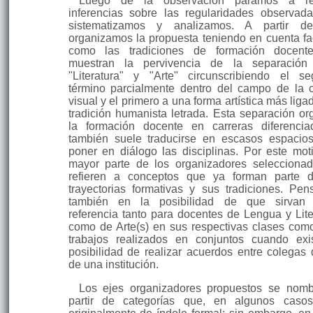
Luego de la observación paramos a rea
inferencias sobre las regularidades observada
sistematizamos y analizamos. A partir d
organizamos la propuesta teniendo en cuenta fa
como las tradiciones de formación docent
muestran la pervivencia de la separación 
"Literatura" y "Arte" circunscribiendo el s
término parcialmente dentro del campo de la c
visual y el primero a una forma artística más liga
tradición humanista letrada. Esta separación or
la formación docente en carreras diferen­ci
también suele traducirse en escasos espacio
poner en diálogo las discipli­nas. Por este moti
mayor parte de los organizadores selecciona
refieren a conceptos que ya forman parte 
trayectorias formativas y sus tradiciones. Pen
también en la posibilidad de que sirvan
referencia tanto para docentes de Lengua y Lite
como de Arte(s) en sus respectivas clases com
trabajos reali­zados en conjuntos cuando exi
posibilidad de realizar acuerdos entre colegas d
de una institución.
Los ejes organizadores propuestos se nom
partir de categorías que, en al­gunos caso