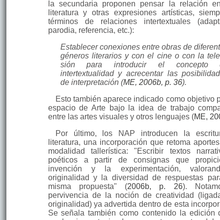
la secundaria proponen pensar la relación en
literatura y otras expresiones artísticas, siem
términos de relaciones intertextuales (adapt
parodia, referencia, etc.):
Establecer conexiones entre obras de diferen
géneros literarios y con el cine o con la tele
sión para introducir el concepto 
intertextualidad y acrecentar las posibilida
de interpreta­ción (
ME, 2006b, p. 36
).
Esto también aparece indicado como objetivo p
espacio de Arte bajo la idea de trabajo compa
entre las artes visuales y otros lenguajes (
ME, 20
Por último, los NAP introducen la escrit
literatura, una incorporación que retoma aportes
modalidad tallerística: "Escribir textos narrat
poéticos a partir de consignas que propic
invención y la experimentación, valoran
originalidad y la diversidad de respuestas pa
misma propuesta" (
2006b, p. 26
). Notam
pervivencia de la noción de creatividad (ligad
originalidad) ya advertida dentro de esta incor­po
Se señala también como contenido la edición 