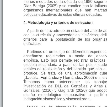
menos mediados de la década de 1980 según 
Díaz Barriga (2005) y se condice con la influen
organismos internacionales que han marcad
políticas educativas de estas últimas décadas.
4. Metodología y criterios de selección
A partir del trazado de un estado del arte de a
con la currícula y antece­dentes históricos, def
criterios para la postulación de los organiz
didácti­cos.
Partimos de un cotejo de diferentes experienc
enseñanza registradas a modo de observ
empírica. Esto nos permite registrar prácticas
escuela secundaria a partir de las posibilidad
teriales de realización y del sentido que con el
produce. Se trata de una aproximación cuali
(
Baptista, Fernández y Hernández, 2006
) e infer
Tomamos como antecedente los trabaj
investigación de DLL de González y Arias (
González (
2016
) y Gagliardi (
2020
) que adop
diseño metodológico comparativo a partir 
indagación sistemática y sistematizada.