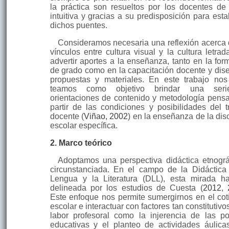
la práctica son resueltos por los docentes de
intuitiva y gracias a su predisposición para esta
dichos puentes.
Consideramos necesaria una reflexión acerca 
vínculos entre cultura visual y la cultura letrad
advertir aportes a la enseñanza, tanto en la for
de grado como en la capacitación docente y dis
pro­puestas y materiales. En este trabajo nos
teamos como objetivo brin­dar una ser
orientaciones de contenido y metodología pens
partir de las condiciones y posibilidades del t
docente (
Viñao, 2002
) en la enseñanza de la disc
escolar específica.
2. Marco teórico
Adoptamos una perspectiva didáctica etnográ
circunstan­ciada. En el campo de la Didáctica
Lengua y la Literatura (DLL), esta mirada h
delineada por los estudios de Cuesta (
2012
,
Este enfoque nos permite sumer­girnos en el coti
escolar e interactuar con factores tan constitutivo
labor profesoral como la injerencia de las pol
educativas y el plan­teo de activi­dades áulica