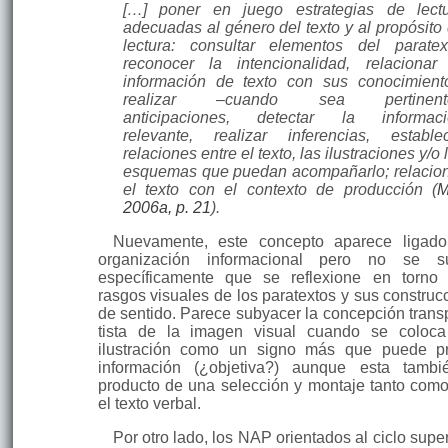
[…] poner en juego estrategias de lect
adecuadas al género del texto y al propósito
lec­tura: consultar elementos del paratex
reconocer la intencionalidad, relacionar
información de texto con sus conocimient
realizar –cuando sea pertinent
anticipaciones, detectar la in­formac
relevante, realizar inferencias, estable
relaciones entre el texto, las ilustraciones y/o 
esquemas que puedan acompañarlo; relacio
el texto con el contexto de producción (
M
2006a, p. 21
).
Nuevamente, este concepto aparece ligad
organización informacional pero no se su
específicamente que se reflexione en torno
rasgos visuales de los paratextos y sus construc
de sentido. Parece subyacer la concepción trans
tista de la imagen visual cuando se coloc
ilustración como un signo más que puede p
información (¿objetiva?) aunque esta tamb
producto de una selección y montaje tanto como
el texto verbal.
Por otro lado, los NAP orientados al ciclo supe