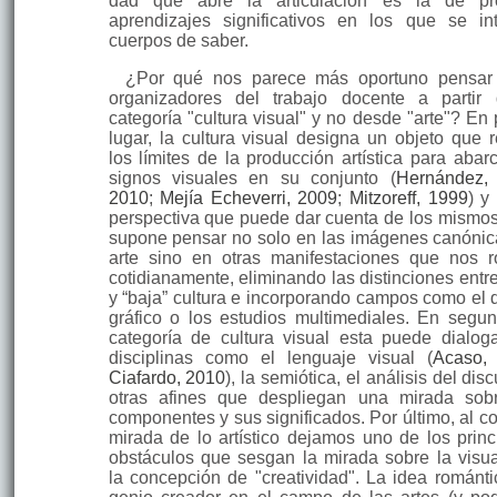
dad que abre la articulación es la de pro
aprendizajes significa­tivos en los que se in
cuerpos de saber.
¿Por qué nos parece más oportuno pensar
organizadores del trabajo do­cente a partir
categoría "cultura visual" y no desde "arte"? En 
lugar, la cul­tura visual designa un objeto que 
los límites de la producción artística para abar­
signos visuales en su conjunto (
Hernández,
2010
;
Mejía Echeverri, 2009
;
Mitzoreff, 1999
) y
perspectiva que puede dar cuenta de los mismos
supone pensar no solo en las imágenes canónic
arte sino en otras manifestaciones que nos 
cotidianamente, eliminando las distinciones entre
y “baja” cultura e incor­porando campos como el 
gráfico o los estu­dios multimediales. En segun
categoría de cultura visual esta puede dialog
disciplinas como el lenguaje visual (
Acaso,
Ciafardo, 2010
), la semiótica, el análisis del dis
otras afines que despliegan una mirada sob
componentes y sus significados. Por último, al co­
mirada de lo artístico dejamos uno de los princ
obstáculos que sesgan la mirada sobre la visua
la concepción de "creatividad". La idea románti