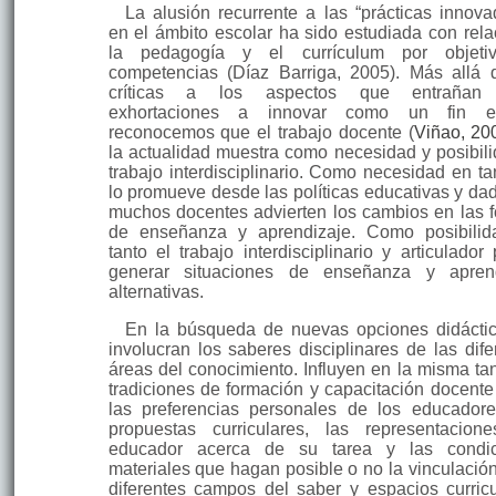
La alusión recurrente a las “prácticas innova
en el ámbito escolar ha sido estudiada con rela
la pedagogía y el currículum por objeti
competencias (Díaz Barriga, 2005). Más allá 
críticas a los aspectos que entrañan
exhortaciones a innovar como un fin e
reconocemos que el trabajo docente (
Viñao, 20
la actualidad muestra como necesidad y posibili
trabajo interdisciplinario. Como necesidad en ta
lo promueve desde las políticas educativas y da
muchos docentes advierten los cambios en las 
de enseñanza y aprendizaje. Como posibili
tanto el trabajo interdisciplinario y articulador
generar situaciones de enseñanza y aprend
alternativas.
En la búsqueda de nuevas opcio­nes didácti
involucran los saberes dis­ciplinares de las dife
áreas del conocimiento. Influyen en la misma tan
tradiciones de formación y capacitación docent
las preferencias personales de los educadore
propuestas curriculares, las representacion
educador acerca de su tarea y las condic
materiales que hagan posible o no la vinculación
dife­rentes campos del saber y espacios curricu