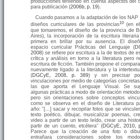
producciones teniendo en cuenta aspectos del 
para publicación (
2006b, p. 19
).
Cuando pasamos a la adaptación de los NAP 
10
diseños curriculares de las provincias
(en el
que tomaremos, el diseño de la provincia de 
Aires), la incorporación de la escritura literari
primera en brillar por su ausencia. El dise
espacio curricular Prácticas del Lenguaje (
D
2008
) se refiere por escritura a la de textos de e
crítica y análisis en torno a la literatura pero 
escritura de ficción. También propone el compara
nuevamente ligado a la literatura y la inter­text
(
DGCyE, 2008, p. 389
) y sin precisar po
vinculaciones por medio de categorías concreta
las que aporta el Lenguaje Visual. Se sug
algunas prác­ticas a modo de orientación metodo
pero sin orientaciones sobre conceptos vin­cu
como se observa en el diseño de Literatura p
año: "[…] sacar y recopilar fotos que se vincule
texto poético, dibujar, musicalizar poemas, cr
video a partir de un texto leído, crear una histo
partir de un cuento, etcétera" (
DGCyE, 2010, p
Parece que la creación de una foto o dibu
entrañara consideraciones sobre los mod