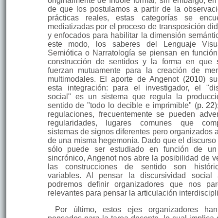
originalmente de índole formal; sin embargo, en 
de que los postulamos a partir de la observac
prácticas reales, estas categorías se encu
mediatizadas por el proceso de transposición did
y enfocados para habilitar la di­mensión semánti
este modo, los saberes del Lenguaje Visua
Semiótica o Na­rratología se piensan en función
construcción de sentidos y la forma en que 
fuerzan mutuamente para la creación de me
multimodales. El aporte de Angenot (
2010
) su
esta integración: para el investigador, el "di
social" es un sistema que regula la producc
sentido de "todo lo decible e imprimible" (
p. 22
re­gulaciones, frecuentemente se pueden adver
regularidades, lugares comunes que comp
sistemas de signos diferentes pero organizados a 
de una misma hegemonía. Dado que el discurso 
sólo puede ser estudiado en función de un
sincrónico, Angenot nos abre la posibilidad de v
las construcciones de sentido son históri
variables. Al pensar la discursividad social 
podremos definir organizadores que nos pa
relevantes para pensar la articulación interdiscipl
Por último, estos ejes organizadores ha