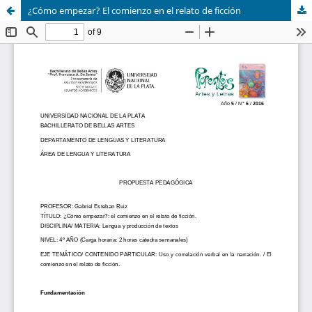
¿Cómo empezar? El comienzo en el relato de ficción