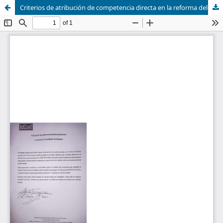
Criterios de atribución de competencia directa en la reforma del derecho internacional privado uruguayo